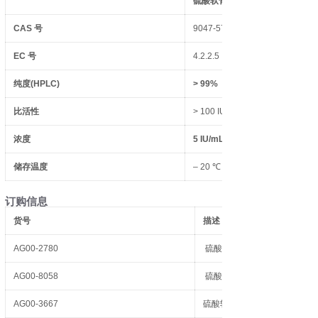
硫酸软骨素
CAS
号
9047-57-8
EC
号
4.2.2.5
纯度
(HPLC)
> 99%
比活性
> 100 IU/mg
浓度
5 IU/mL
储存温度
– 20 ℃
订购信息
货号
描述
AG00-2780
硫酸软骨素AC酶，来源于肝
AG00-8058
硫酸软骨素B酶，来源于肝素
AG00-3667
硫酸软骨素ABC酶，来源于大