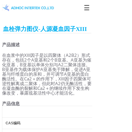
血栓弹力图仪-人源凝血因子XIII
产品描述
在血浆中的XIII因子是以四聚体（A2B2）形式
存在，包括2个A亚基和2个B亚基。A亚基为催
化亚基，B亚基以单体分别与A2二聚体连接。
B亚基作为载体保护A亚基免于降解，促进A亚
基与纤维蛋白的亲和，并可调节A亚基的蛋白
酶活性。在Ca2＋的作用下，XIII因子四聚体可
逆性解离成二聚体，但此时A2仍无酶活性，要
在凝血酶的裂解和Ca2＋的继续作用下发生构
像改变，暴露巯基活性中心才能活化。
产品信息
CAS
编码