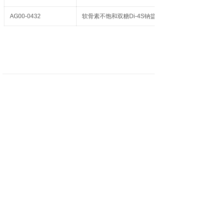
AG00-0432
软骨素不饱和双糖Di-4S钠盐