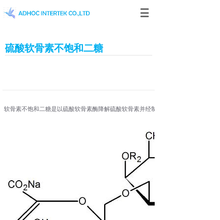
硫酸软骨素不饱和二糖
软骨素不饱和二糖是以硫酸软骨素酶降解硫酸软骨素并经制备液相纯化而得的，可