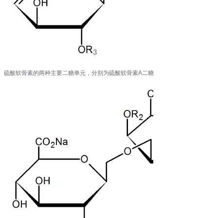
硫酸软骨素的两种主要二糖单元，分别为硫酸软骨素A二糖和硫酸软骨素C二糖。