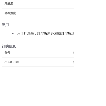
溶解度
储存温度
应用
SK
用于纤溶酶，纤溶酶原
和抗纤溶酶活性测定
订购信息
货号
名称
AG00-0104
发色底物S-2251