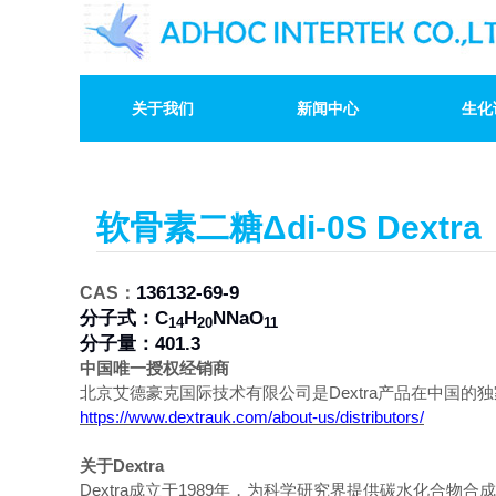
关于我们
新闻中心
生化
软骨素二糖Δdi-0S Dextra
136132-69-9
CAS：
分子式：
C
H
NNaO
14
20
11
分子量：401.3
中国唯一授权经销商
北京艾德豪克国际技术有限公司是
Dextra
产品在中国的独
https://www.dextrauk.com/about-us/distributors/
关于
Dextra
Dextra成立于1989年，为科学研究界提供碳水化合物合