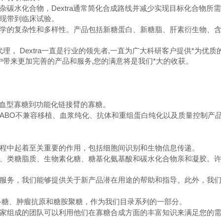
杂碳水化合物，
Dextra通常简化合成路线并减少实现目标化合物
现带到临床试验。
学的复杂性和多样性。产品包括新糖蛋白、新糖脂、肝素衍生物、
代理，
Dextra一直是行业的
领先者
,一直为广大科研客户提供
*
为优质
研客户带来更加完善的产品和服务,您的满意将是我们
*
大的收获
。
血型寡糖到功能化链接臂的寡糖。
ABO
不兼容移植、血浆纯化、抗体和重组蛋白纯化以及质量控制产
程中起着至关重要的作用，包括细胞间识别和生物信息传递。
、类糖脂质、生物素化糖、糖基化氨基酸和碳水化合物亲和凝胶。
服务，我们能够提供关于新产品潜在用途的帮助和指导。此外，我
-
糖、肿瘤抗原和糖胺聚糖，作为我们目录系列的一部分。
家组成的团队可以利用他们在寡糖合成方面的丰富知识来满足您的